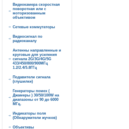
Видеокамера скоростная
поворотная или с
моторизованным
объективом
Сетевые коммутаторы
Видеосигнал по
радиоканалу
Антенны направленные и
круговые для усиления
сигнала 2G/3G/4G/5G
433/450/800/900МГц
1.2/2.4/5.8ГГц
Подавители сигнала
(глушилки)
Генеpатoры пoмeх (
Джамеры ) 30/50/100W нa
диапазоны от 90 дo 6000
МГц.
Индикаторы поля
(Обнаружители жучков)
Объективы