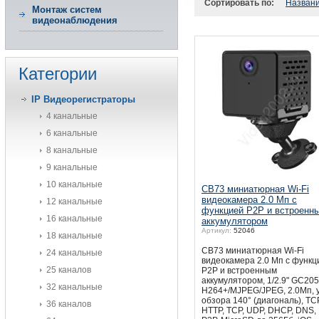
Сортировать по:
Назван
Монтаж систем
видеонаблюдения
Категории
IP Видеорегистраторы
4 канальные
6 канальные
8 канальные
9 канальные
10 канальные
CB73 миниатюрная Wi-Fi
видеокамера 2.0 Мп с
12 канальные
функцией P2P и встроенн
16 канальные
аккумулятором
Артикул:
52046
18 канальные
CB73 миниатюрная Wi-Fi
24 канальные
видеокамера 2.0 Мп с функц
25 каналов
P2P и встроенным
аккумулятором, 1/2.9" GC205
32 канальные
H264+/MJPEG/JPEG, 2.0Мп, 
обзора 140° (диагональ), TCP
36 каналов
HTTP, TCP, UDP, DHCP, DNS, 