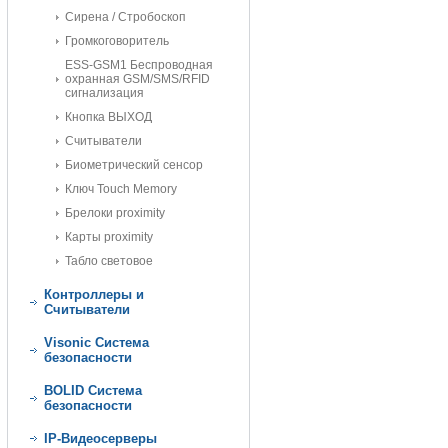
Сирена / Стробоскоп
Громкоговоритель
ESS-GSM1 Беспроводная
охранная GSM/SMS/RFID
сигнализация
Кнопка ВЫХОД
Считыватели
Биометрический сенсор
Ключ Touch Memory
Брелоки proximity
Карты proximity
Табло световое
Контроллеры и
Считыватели
Visonic Cистема
безопасности
BOLID Cистема
безопасности
IP-Видеосерверы