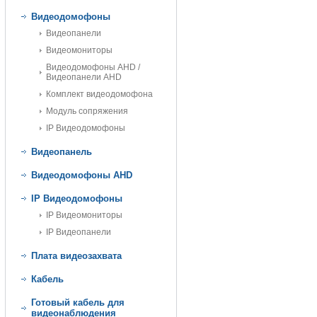
Видеодомофоны
Видеопанели
Видеомониторы
Видеодомофоны AHD /
Видеопанели AHD
Комплект видеодомофона
Модуль сопряжения
IP Видеодомофоны
Видеопанель
Видеодомофоны AHD
IP Видеодомофоны
IP Видеомониторы
IP Видеопанели
Плата видеозахвата
Кабель
Готовый кабель для
видеонаблюдения