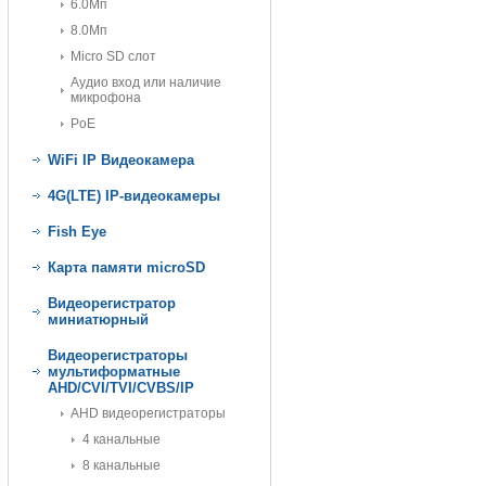
6.0Мп
8.0Мп
Micro SD слот
Аудио вход или наличие
микрофона
PoE
WiFi IP Видеокамера
4G(LTE) IP-видеокамеры
Fish Eye
Карта памяти microSD
Видеорегистратор
миниатюрный
Видеорегистраторы
мультиформатные
AHD/CVI/TVI/CVBS/IP
AHD видеорегистраторы
4 канальные
8 канальные