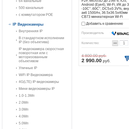
P2P, MicroSD до 256Гб, iOS,
64 канальные
Android (Eye4), Wi-Fi, ИК до 3
500 канальные
-10C°..60C°, DC5±0.3V%, вну
акб 1500Ач, 36.5х36.5х40мм
с коммутатором POE
CB73 миниатюрная Wi-Fi
видеокамера 2.0 Мп с функц
Добавить к сравнению
IP Видеокамеры
P2P и встроенным
аккумулятором, 1/2.9" GC205
Внутренняя IP
H264+/MJPEG/JPEG, 2.0Мп, 
Производитель
обзора 140° (диагональ), TCP
В стандартном исполнении
HTTP, TCP, UDP, DHCP, DNS, 
−
IP (без объектива)
Количество:
P2P, MicroSD до 256Гб, iOS,
IP видеокамера скоростная
Android (Eye4), Wi-Fi, ИК до 3
поворотная или с
-10C°..60C°, DC5±0.3V%, вну
4 800.00
руб.
моторизованным
акб 1500Ач, 36.5х36.5х40мм.
2 990.00
руб.
объективом
Уличные IP
WiFi IP Видеокамера
4G(LTE) IP-видеокамеры
Мини видеокамеры IP
1.0-1.3Мп
2.0Мп
3.0Мп
4.0Мп
5.0Мп