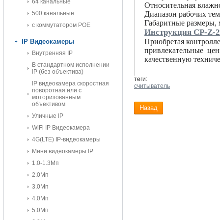
64 канальные
Относительная влажно
500 канальные
Диапазон рабочих те
Габаритные размеры,
с коммутатором POE
Инструкция CP-Z-2
Приобретая контролл
IP Видеокамеры
привлекательные цены
Внутренняя IP
качественную технич
В стандартном исполнении
IP (без объектива)
теги:
IP видеокамера скоростная
считыватель
поворотная или с
моторизованным
объективом
Назад
Уличные IP
WiFi IP Видеокамера
4G(LTE) IP-видеокамеры
Мини видеокамеры IP
1.0-1.3Мп
2.0Мп
3.0Мп
4.0Мп
5.0Мп