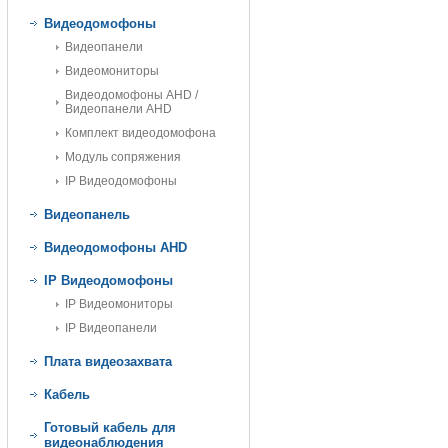
Видеодомофоны
Видеопанели
Видеомониторы
Видеодомофоны AHD /
Видеопанели AHD
Комплект видеодомофона
Модуль сопряжения
IP Видеодомофоны
Видеопанель
Видеодомофоны AHD
IP Видеодомофоны
IP Видеомониторы
IP Видеопанели
Плата видеозахвата
Кабель
Готовый кабель для
видеонаблюдения