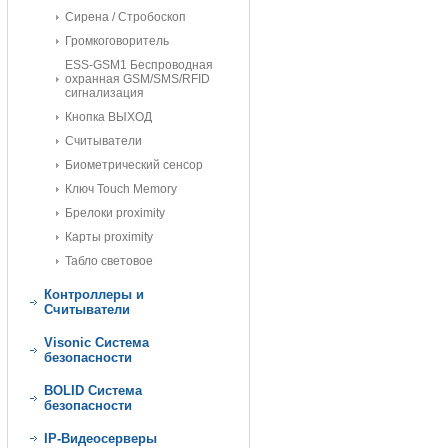
Сирена / Стробоскоп
Громкоговоритель
ESS-GSM1 Беспроводная
охранная GSM/SMS/RFID
сигнализация
Кнопка ВЫХОД
Считыватели
Биометрический сенсор
Ключ Touch Memory
Брелоки proximity
Карты proximity
Табло световое
Контроллеры и
Считыватели
Visonic Cистема
безопасности
BOLID Cистема
безопасности
IP-Видеосерверы