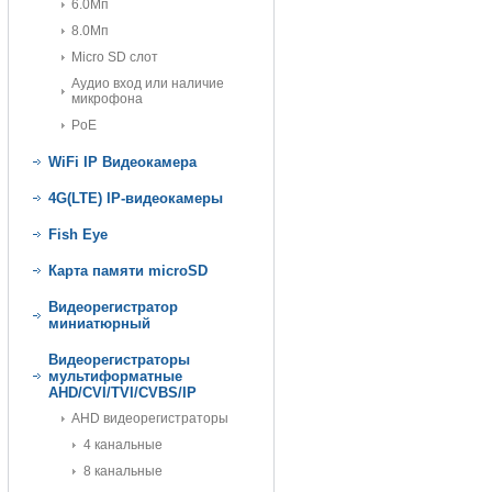
6.0Мп
8.0Мп
Micro SD слот
Аудио вход или наличие
микрофона
PoE
WiFi IP Видеокамера
4G(LTE) IP-видеокамеры
Fish Eye
Карта памяти microSD
Видеорегистратор
миниатюрный
Видеорегистраторы
мультиформатные
AHD/CVI/TVI/CVBS/IP
AHD видеорегистраторы
4 канальные
8 канальные