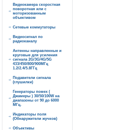
Видеокамера скоростная
поворотная или с
моторизованным
объективом
Сетевые коммутаторы
Видеосигнал по
радиоканалу
Антенны направленные и
круговые для усиления
сигнала 2G/3G/4G/5G
433/450/800/900МГц
1.2/2.4/5.8ГГц
Подавители сигнала
(глушилки)
Генеpатoры пoмeх (
Джамеры ) 30/50/100W нa
диапазоны от 90 дo 6000
МГц.
Индикаторы поля
(Обнаружители жучков)
Объективы