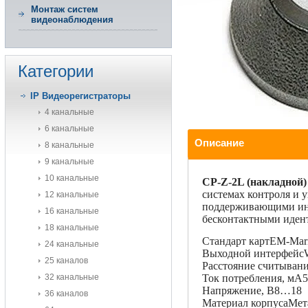
Монтаж систем
видеонаблюдения
Категории
IP Видеорегистраторы
4 канальные
6 канальные
Описание
8 канальные
9 канальные
10 канальные
CP-Z-2L (накладной)
системах контроля и 
12 канальные
поддерживающими инт
16 канальные
бесконтактными идент
18 канальные
Стандарт картEM-Mar
24 канальные
Выходной интерфейсW
25 каналов
Расстояние считыван
32 канальные
Ток потребления, мА
Напряжение, В8…18
36 каналов
Материал корпусаМет