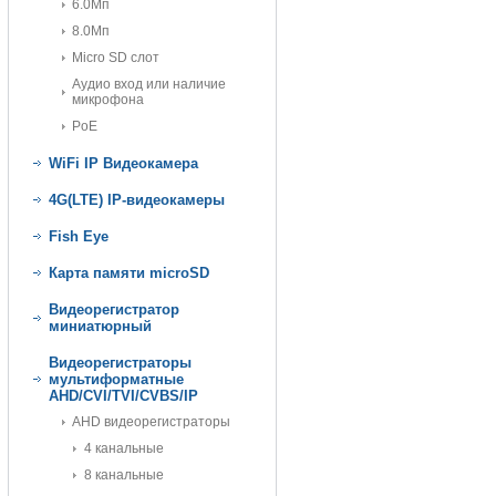
6.0Мп
8.0Мп
Micro SD слот
Аудио вход или наличие
микрофона
PoE
WiFi IP Видеокамера
4G(LTE) IP-видеокамеры
Fish Eye
Карта памяти microSD
Видеорегистратор
миниатюрный
Видеорегистраторы
мультиформатные
AHD/CVI/TVI/CVBS/IP
AHD видеорегистраторы
4 канальные
8 канальные