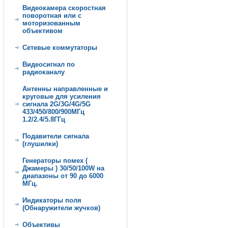
Видеокамера скоростная
поворотная или с
моторизованным
объективом
Сетевые коммутаторы
Видеосигнал по
радиоканалу
Антенны направленные и
круговые для усиления
сигнала 2G/3G/4G/5G
433/450/800/900МГц
1.2/2.4/5.8ГГц
Подавители сигнала
(глушилки)
Генеpатoры пoмeх (
Джамеры ) 30/50/100W нa
диапазоны от 90 дo 6000
МГц.
Индикаторы поля
(Обнаружители жучков)
Объективы