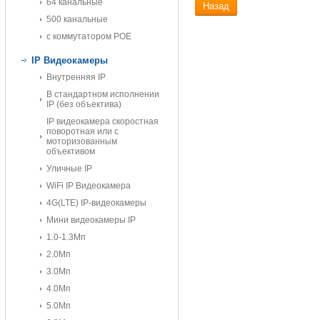
64 канальные
Назад
500 канальные
с коммутатором POE
IP Видеокамеры
Внутренняя IP
В стандартном исполнении
IP (без объектива)
IP видеокамера скоростная
поворотная или с
моторизованным
объективом
Уличные IP
WiFi IP Видеокамера
4G(LTE) IP-видеокамеры
Мини видеокамеры IP
1.0-1.3Мп
2.0Мп
3.0Мп
4.0Мп
5.0Мп