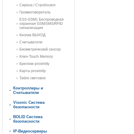
Сирена / Стробоскоп
Громкоговоритель
ESS-GSM1 Беспроводная
охранная GSM/SMS/RFID
сигнализация
Кнопка ВЫХОД
Считыватели
Биометрический сенсор
Ключ Touch Memory
Брелоки proximity
Карты proximity
Табло световое
Контроллеры и
Считыватели
Visonic Cистема
безопасности
BOLID Cистема
безопасности
IP-Видеосерверы