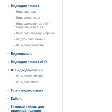
Видеодомофоны
Видеопанели
Видеомониторы
Видеодомофоны AHD /
Видеопанели AHD
Комплект видеодомофона
Модуль сопряжения
IP Видеодомофоны
Видеопанель
Видеодомофоны AHD
IP Видеодомофоны
IP Видеомониторы
IP Видеопанели
Плата видеозахвата
Кабель
Готовый кабель для
видеонаблюдения